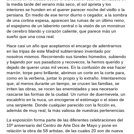
la media tarde del verano más seco, el sol aprieta y los
interiores se hunden en el querer parecer noche del visillo o la
persiana. En medio de ese terror diurno o cegador, a la sombra
de una cortina espesa, aparecen las ruinas de un último reino,
el espejismo de un laberinto central o la visión de un monstruo
de cerebro blando y corazón caliente, que parece más un
sueño que una cosa real.
Hace casi un año que aceptamos el encargo de adentrarnos
en las tripas de este Madrid subterráneo inventado por
nosotros mismos. Recorriendo sus túneles húmedos, subiendo
y bajando por sus pasadizos y recovecos, la hemos querido y
dejado de querer unas mil veces. En la confusión de ese hacer
marrón, torpe pero brillante, abrimos un corte en la corte para,
como en la verbena, juntar lo propio y lo extraño. Intentaremos
que, al menos durante un tiempo, se crucen las familias, se
irriten las obras, se rocen las enemistades y sea necesario
rascarse las formas de la ciudad. Un rumor de duermevela, un
escalofrío en la nuca, un encogerse el estómago o el siseo de
una serpiente. Donde cualquier parecido con la ficción es,
además de muy real, la más valiosa de nuestras pertenencias.
La exposición forma parte de las diferentes celebraciones del
10º aniversario del Centro de Arte Dos de Mayo y pone en
relación la obra de 58 artistas, de las cuales 20 son de nueva