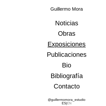
Guillermo Mora
Noticias
Querer parecer noche
Obras
Exposiciones
View
Lara Almarcegui, Elena Alonso, June Crespo,
Jacobo Castellano, Diego Delas, Jose Díaz, Miren
Publicaciones
Doiz, Patricia Esquivias, Javbier Fresneda, Nuria
Fuster, Cristina Garrido, Karlos Gil, Rubén Grilo,
Bio
Juan López, Fran Meana, Momu & No Es,
Guillermo Mora, Kiko Pérez, Belén Rodriguez,
Víctor Santamarina, Leonor Serrano Rivas, Teresa
Bibliografía
Solar, Miquel Ángel Tornero, Belén Zahera, etc.
Contacto
10.10.2018 - 27.01.2019
CA2M, Centro de Arte Dos de Mayo
Av. de la Constitución 23
@guillermomora_estudio
28931 Móstoles
ES
EN