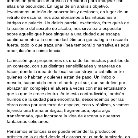
formas de producción artística en Madrid para imaginar con
ellas una oscuridad. En lugar de un análisis objetivo,
levantamos un telón de anacronías y desfases; en lugar de un
retrato de escena, nos abandonamos a las intuiciones e
intrigas de palacio. Un delirio parcial, excéntrico, fruto quizá de
la pasión o del secreto de alcoba, nos sirve para especular
sobre aquello que hace singular a una ciudad que escapa
continuamente a la continuidad. Sin una genealogía o escuela
fuerte, todo lo que traza una línea temporal o narrativa es aquí,
amor, ilusión o coincidencia.
La incisión que proponemos es una de las muchas posibles de
un contexto, con sus distintas sensibilidades y maneras de
hacer, donde la idea de lo local se construye a caballo entre
quienes lo habitan y quienes están de paso. Un limbo o
meseta, suspendida entre el norte y el sur, que se define por
abrazar sin complejos el afuera a veces con más entusiasmo
que lo que le crece dentro. Ante esta contradicción, también
huimos de la ciudad para encontrarla: descendemos por las
obras como por una torre de espejos, ecos y réplicas, y vamos
tejiendo una trama ambigua, fragmentada, ojalá algo
transformada, que incorpora la idea de escena a nuestros
fantasmas cotidianos.
Pensamos entonces si se puede entender la producción
artística en la ciudad desde el claroscuro: cuando tamizado, en